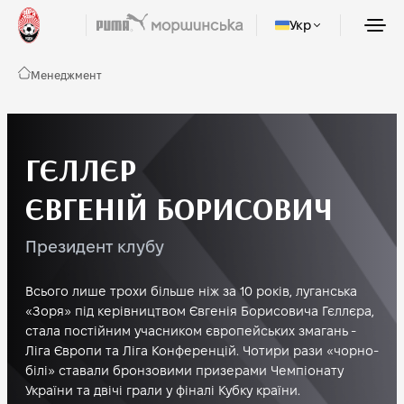
Укр
Менеджмент
ГЄЛЛЄР
ЄВГЕНІЙ БОРИСОВИЧ
Президент клубу
Всього лише трохи більше ніж за 10 років, луганська
«Зоря» під керівництвом Євгенія Борисовича Гєллєра,
стала постійним учасником європейських змагань -
Ліга Європи та Ліга Конференцій. Чотири рази «чорно-
білі» ставали бронзовими призерами Чемпіонату
України та двічі грали у фіналі Кубку країни.