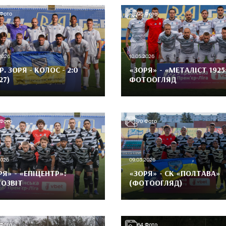
Фото
95
Фото
2026
10.05.2026
Р. ЗОРЯ - КОЛОС - 2:0
«ЗОРЯ» - «МЕТАЛІСТ 1925
27)
ФОТООГЛЯД
Фото
70
Фото
2026
09.03.2026
РЯ» - «ЕПІЦЕНТР»:
«ЗОРЯ» - СК «ПОЛТАВА»
ОЗВІТ
(ФОТООГЛЯД)
Фото
64
Фото