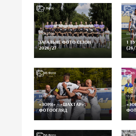
1
Фото
111
07.08.2026
03.08.
ЗАГАЛЬНЕ ФОТО СЕЗОН
1 ТУ
2026/27
(26/
95
Фото
65
24.04.2026
13.04.
«ЗОРЯ» - «ШАХТАР»:
«ЗО
ФОТООГЛЯД
ФОТ
56
Фото
32