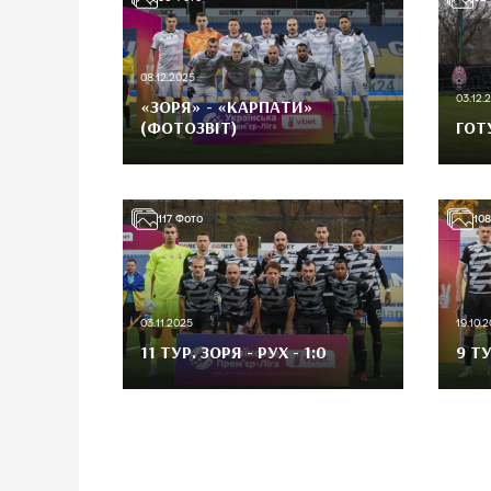
08.12.2025
03.12.
«ЗОРЯ» - «КАРПАТИ»
(ФОТОЗВІТ)
ГОТ
117
Фото
108
03.11.2025
19.10.
11 ТУР. ЗОРЯ - РУХ - 1:0
9 ТУ