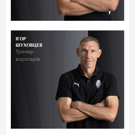
ІГОР
ШУХОВЦЕВ
Тренер
воротарів