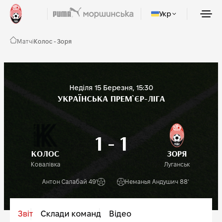
Укр
Матчі
Колос - Зоря
Неділя
15 Березня, 15:30
УКРАЇНСЬКА ПРЕМ`ЄР-ЛІГА
1
-
1
КОЛОС
ЗОРЯ
Ковалівка
Луганськ
Антон Салабай 49'
Неманья Андушич 88'
Звіт
Склади команд
Відео