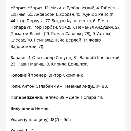
«Зоря»:
«Зоря»: 12. Микита Турбаєвський, 4. Габріель
Ескінья, 55. Андерсон Джордан, 10. Жуніор Рейс (К),
44. Ігор Пердута, 77. Богдан Кушніренко, 6. Деян
Попара (11. Ігор Горбач, 90+2), 7. Неманья Андушич, 27.
Домагой Єлавіч (19. Роман Саленко, 78), 9. Артем
Слесар, 70. Рейнальдіньйо Верлей (17. Федір
Задорожний, 71).
Запасні:
1. Олександр Сапутін, 31. Валерій Косівський,
23. Навін Малиш, 8. Кирило Дришлюк.
Головний тренер:
Віктор Скрипник.
Голи:
Антон Салабай 49 – Неманья Андушич 88.
Попередження:
Теллес 69 – Деян Попара 44.
Вилучення:
Немає.
Удари (у площину):
18(7) – 9(2).
Кутові:
1 – 2.