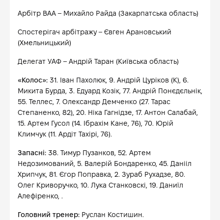
Арбітр ВАА – Михайло Райда (Закарпатська область)
Спостерігач арбітражу – Євген Арановський
(Хмельницький)
Делегат УАФ – Андрій Таран (Київська область)
«Колос»:
31. Іван Пахолюк, 9. Андрій Цуріков (К), 6.
Микита Бурда, 3. Едуард Козік, 77. Андрій Понєдєльнік,
55. Теллес, 7. Олександр Демченко (27. Тарас
Степаненко, 82), 20. Ніка Гагнідзе, 17. Антон Салабай,
15. Артем Гусол (14. Ібрахім Кане, 76), 70. Юрій
Климчук (11. Ардіт Тахірі, 76).
Запасні:
38. Тимур Пузанков, 52. Артем
Недозимований, 5. Валерій Бондаренко, 45. Данііл
Хрипчук, 81. Єгор Поправка, 2. Зураб Рухадзе, 80.
Олег Криворучко, 10. Лука Станковскі, 19. Даниїл
Алефіренко, .
Головний тренер:
Руслан Костишин.