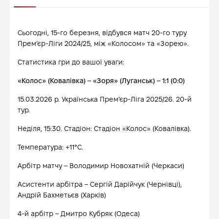
Сьогодні, 15-го березня, відбувся матч 20-го туру
Премʼєр-Ліги 2024/25, між «Колосом» та «Зорею».
Статистика гри до вашої уваги:
«Колос» (Ковалівка) – «Зоря» (Луганськ) – 1:1 (0:0)
15.03.2026 р. Українська Прем’єр-Ліга 2025/26. 20-й
тур.
Неділя, 15:30. Стадіон: Стадіон «Колос» (Ковалівка).
Температура: +11°С.
Арбітр матчу – Володимир Новохатній (Черкаси)
Асистенти арбітра – Сергій Дарійчук (Чернівці),
Андрій Бахметьєв (Харків)
4-й арбітр – Дмитро Кубряк (Одеса)