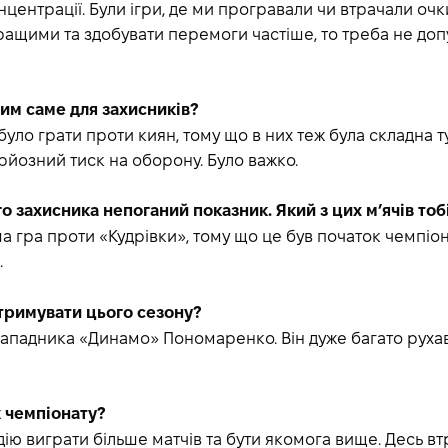
центрації. Були ігри, де ми програвали чи втрачали очк
ращими та здобувати перемоги частіше, то треба не доп
им саме для захисників?
ло грати проти киян, тому що в них теж була складна тур
ерйозний тиск на оборону. Було важко.
го захисника непоганий показник. Який з цих м’ячів тоб
 гра проти «Кудрівки», тому що це був початок чемпіон
.
стримувати цього сезону?
ападника «Динамо» Пономаренко. Він дуже багато рухавс
ж чемпіонату?
ію виграти більше матчів та бути якомога вище. Десь вт