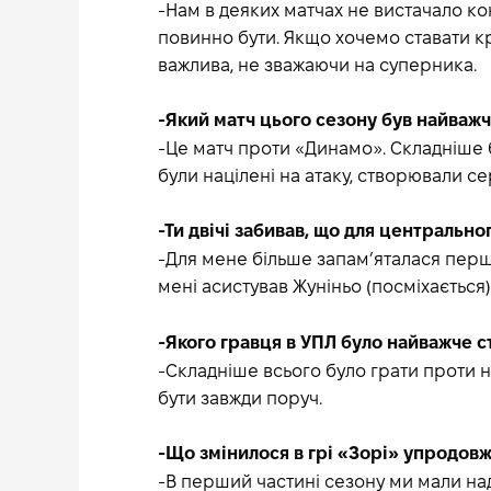
-Нам в деяких матчах не вистачало кон
повинно бути. Якщо хочемо ставати к
важлива, не зважаючи на суперника.
-Який матч цього сезону був найважч
-Це матч проти «Динамо». Складніше бу
були націлені на атаку, створювали с
-Ти двічі забивав, що для центрально
-Для мене більше запам’яталася перша
мені асистував Жуніньо (посміхається)
-Якого гравця в УПЛ було найважче 
-Складніше всього було грати проти н
бути завжди поруч.
-Що змінилося в грі «Зорі» упродов
-В перший частині сезону ми мали над