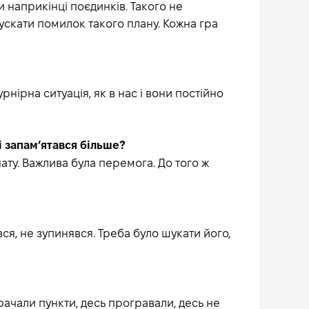
и наприкінці поєдинків. Такого не
ускати помилок такого плану. Кожна гра
нірна ситуація, як в нас і вони постійно
і запам’ятався більше?
ату. Важлива була перемога. До того ж
я, не зупинявся. Треба було шукати його,
рачали пункти, десь програвали, десь не