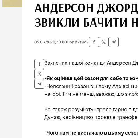
АНДЕРСОН ДЖОРД
ЗВИКЛИ БАЧИТИ Н
02.06.2026, 10:00
Поділитись:
Захисник нашої команди Андерсон Дж
-Як оціниш цей сезон для себе та ко
-Непоганий сезон в цілому. Але всі м
нагорі. Тим не менш, вважаю, що з к
Всі також розуміють - треба гарно під
Думаю, керівництво проведе трансфер
-Чого нам не вистачало в цьому сезо