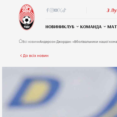
З Лу
НОВИНИ
КЛУБ
КОМАНДА
МАТ
Всі новини
Андерсон Джордан: «Вболівальники нашої коман
До всіх новин