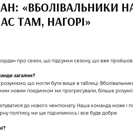
АН: «ВБОЛІВАЛЬНИКИ 
АС ТАМ, НАГОРІ»
ордан про сезон, що підсумки сезону, що вже пройшов
манди загалом?
и розуміємо, що могли бути вище в таблиці. Вболівальни
ожним новим поєдинком ми прогресували, більше розумі
готуватися до нового чемпіонату. Наша команда може і п
ну політику, ми ще підсилимось і все буде добре.
ні?