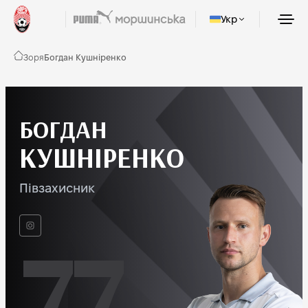
Укр
Зоря
Богдан Кушніренко
БОГДАН
КУШНІРЕНКО
Півзахисник
77