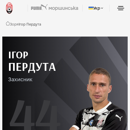
Укр
Зоря
Ігор Пердута
ІГОР
ПЕРДУТА
Захисник
44