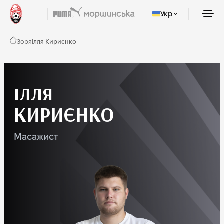
Укр
Зоря
Ілля Кириєнко
ІЛЛЯ
КИРИЄНКО
Масажист