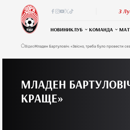
З Лу
НОВИНИ
КЛУБ
КОМАНДА
МАТ
Відео
Младен Бартуловіч: «Звісно, треба було провести с
МЛАДЕН БАРТУЛОВІЧ
КРАЩЕ»